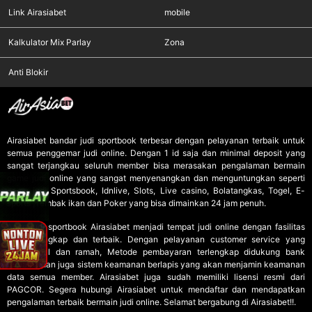
Link Airasiabet
mobile
Kalkulator Mix Parlay
Zona
Anti Blokir
Airasiabet
bandar judi sportbook terbesar dengan pelayanan terbaik untuk
semua penggemar judi online. Dengan 1 id saja dan minimal deposit yang
sangat terjangkau seluruh member bisa merasakan pengalaman bermain
game judi online yang sangat menyenangkan dan menguntungkan seperti
game judi Sportsbook, Idnlive, Slots, Live casino, Bolatangkas, Togel, E-
sports ,Tembak ikan dan Poker yang bisa dimainkan 24 jam penuh.
Agen judi sportbook
Airasiabet menjadi tempat judi online dengan fasilitas
paling lengkap dan terbaik. Dengan pelayanan customer service yang
profesional dan ramah, Metode pembayaran terlengkap didukung bank
ternama dan juga sistem keamanan berlapis yang akan menjamin keamanan
data semua member. Airasiabet juga sudah memiliki lisensi resmi dari
PAGCOR. Segera hubungi Airasiabet untuk mendaftar dan mendapatkan
pengalaman terbaik bermain judi online. Selamat bergabung di Airasiabet!!.